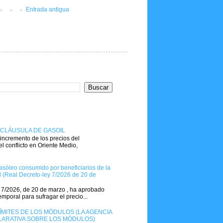
Entrada antigua
 CLÁUSULA DE GASOIL
 incremento de los precios del
 conflicto en Oriente Medio,
gasóleo consumido por beneficiarios de la
 (Real Decreto-ley 7/2026 de 20 de
y 7/2026, de 20 de marzo , ha aprobado
mporal para sufragar el precio...
ÍMITES DE LOS MÓDULOS (LA AGENCIA
CLARATIVA SOBRE LOS MÓDULOS)