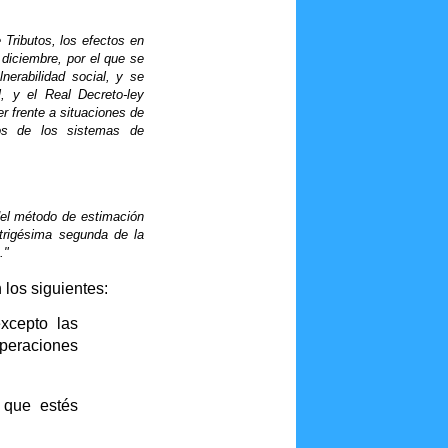
 Tributos, los efectos en
 diciembre, por el que se
nerabilidad social, y se
, y el Real Decreto-ley
r frente a situaciones de
rsos de los sistemas de
del método de estimación
 trigésima segunda de la
."
n los siguiente
s:
xcepto las
operaciones
 que estés