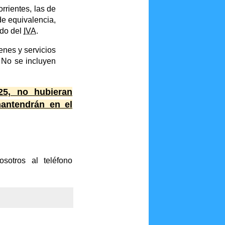
rrientes, las de
 de equivalencia,
ado del
IVA
.
nes y servicios
 No se incluyen
25, no hubieran
mantendrán en el
sotros al teléfono