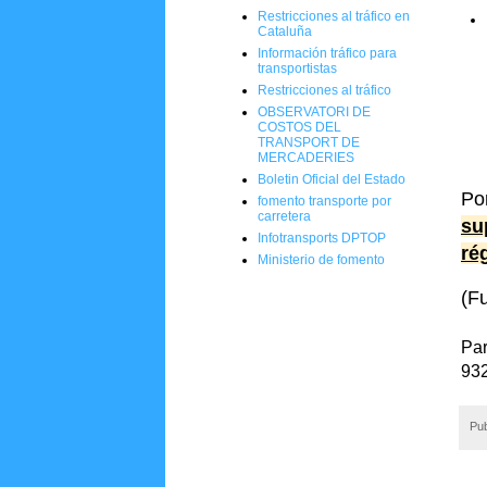
Restricciones al tráfico en
Cataluña
Información tráfico para
transportistas
Restricciones al tráfico
OBSERVATORI DE
COSTOS DEL
TRANSPORT DE
MERCADERIES
Boletin Oficial del Estado
Po
fomento transporte por
carretera
su
Infotransports DPTOP
ré
Ministerio de fomento
(F
Pa
93
Pub