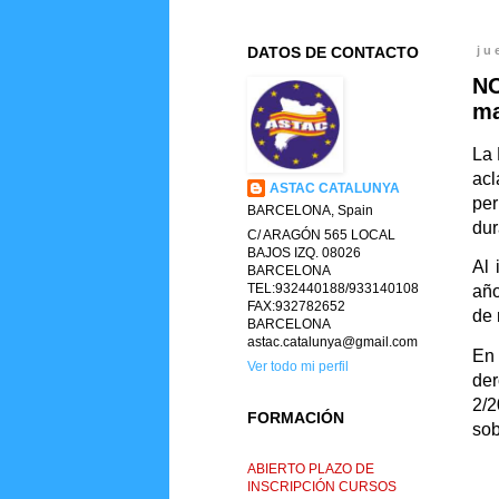
DATOS DE CONTACTO
ju
N
ma
La 
acl
ASTAC CATALUNYA
per
BARCELONA, Spain
dur
C/ ARAGÓN 565 LOCAL
BAJOS IZQ. 08026
Al 
BARCELONA
TEL:932440188/933140108
año
FAX:932782652
de 
BARCELONA
astac.catalunya@gmail.com
En 
Ver todo mi perfil
der
2/2
FORMACIÓN
sob
ABIERTO PLAZO DE
INSCRIPCIÓN CURSOS