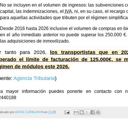
No se incluyen en el volumen de ingresos: las subvenciones co
capital, las indemnizaciones, el
IVA
, ni, en su caso, el recargo
para aquellas actividades que tributen por el régimen simplific
Desde
2016 hasta 2026 inclusive el volumen de compras en bie
en el año inmediato anterior no puede superar los 250.000 €.
las adquisiciones de inmovilizado.
r tanto para 2026,
los transportistas que en 20
perado el límite de facturación de 125.000€, se 
gimen de módulos este 2026.
uente:
Agencia Tributaria
)
ra mayor información puedes ponerte en contacto con no
2440188
licado por
ASTAC CATALUNYA
en
21:08